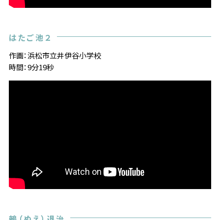
はたご池２
作画：浜松市立井伊谷小学校
時間：9分19秒
鵺（ぬえ）退治