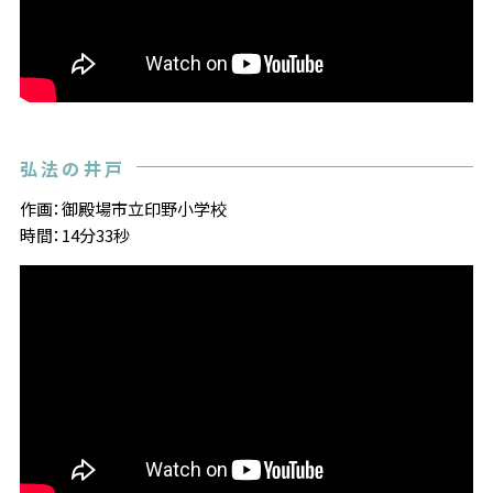
弘法の井戸
作画：御殿場市立印野小学校
時間：14分33秒