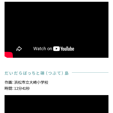
だいだらぼっちと礫（つぶて）島
作画：浜松市立大崎小学校
時間：12分41秒