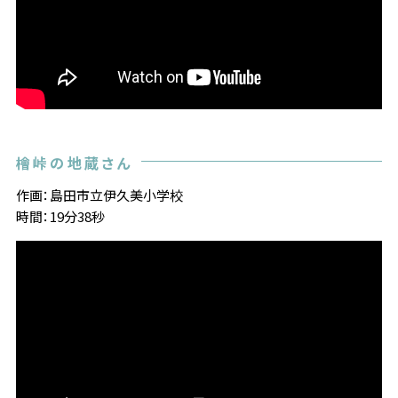
檜峠の地蔵さん
作画：島田市立伊久美小学校
時間：19分38秒