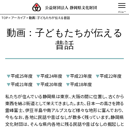
TOP
>
アーカイブ
> 動画：子どもたちが伝える昔話
文字を縮小する
文字を拡大する
動画：子どもたちが伝える
TOP
昔話
静岡県文化財団とは
事業体系図
事業内容
平成25年度
平成24年度
平成23年度
平成22年度
▼
▼
▼
▼
活動記録・情報発信
平成21年度
平成20年度
平成18年度
▼
▼
▼
私たちが住んでいる静岡県は東京、大阪の間に位置し、古くから
東西を結ぶ街道として栄えてきました。また、日本一の高さを誇る
霊峰富士、伊豆半島や南アルプスなど様々な地形に富んでおり、
今もなお、各地に民話や昔ばなしが数多く残っています。静岡県
文化財団は、そんな県内各地に残る民話や昔ばなしの掘起しと