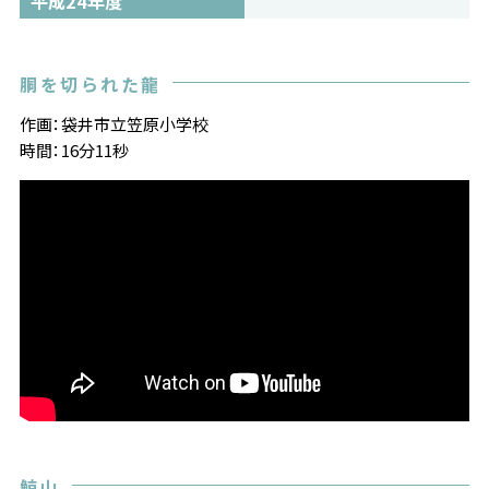
平成24年度
胴を切られた龍
作画：袋井市立笠原小学校
時間：16分11秒
鯨山