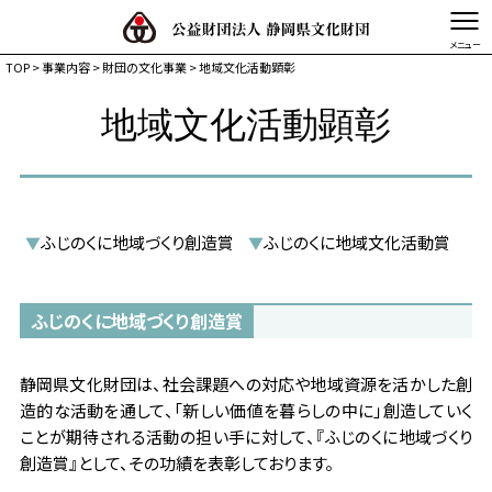
TOP
>
事業内容
> 財団の文化事業 > 地域文化活動顕彰
文字を縮小する
文字を拡大する
地域文化活動顕彰
TOP
静岡県文化財団とは
事業体系図
ふじのくに地域づくり創造賞
ふじのくに地域文化活動賞
▼
▼
事業内容
活動記録・情報発信
ふじのくに地域づくり創造賞
静岡県文化財団は、社会課題への対応や地域資源を活かした創
造的な活動を通して、「新しい価値を暮らしの中に」創造していく
ことが期待される活動の担い手に対して、『ふじのくに地域づくり
創造賞』として、その功績を表彰しております。