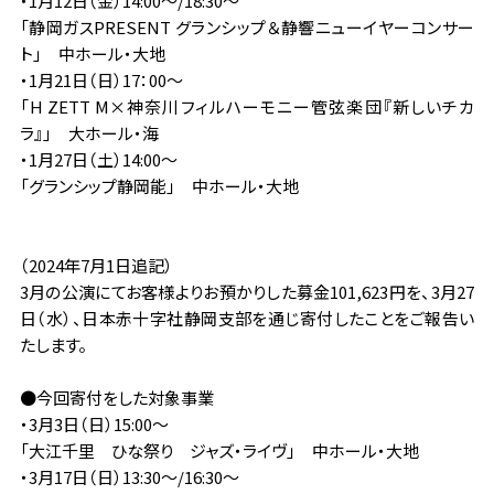
・1月12日（金）14:00～/18:30～
「静岡ガスPRESENT グランシップ＆静響ニューイヤーコンサー
ト」 中ホール・大地
・1月21日（日）17：00～
「H ZETT M×神奈川フィルハーモニー管弦楽団『新しいチカ
ラ』」 大ホール・海
・1月27日（土）14:00～
「グランシップ静岡能」 中ホール・大地
（2024年7月1日追記）
3月の公演にてお客様よりお預かりした募金101,623円を、3月27
日（水）、日本赤十字社静岡支部を通じ寄付したことをご報告い
たします。
●今回寄付をした対象事業
・3月3日（日）15:00～
「大江千里 ひな祭り ジャズ・ライヴ」 中ホール・大地
・3月17日（日）13:30～/16:30～