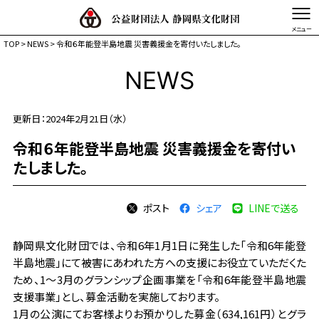
TOP
>
NEWS
> 令和６年能登半島地震 災害義援金を寄付いたしました。
文字を縮小する
文字を拡大する
NEWS
TOP
更新日：2024年2月21日（水）
静岡県文化財団とは
令和６年能登半島地震 災害義援金を寄付い
事業体系図
たしました。
事業内容
活動記録・情報発信
ポスト
シェア
LINEで送る
静岡県文化財団では、令和6年1月1日に発生した「令和6年能登
半島地震」にて被害にあわれた方への支援にお役立ていただくた
ため、1～3月のグランシップ企画事業を「令和6年能登半島地震
支援事業」とし、募金活動を実施しております。
1月の公演にてお客様よりお預かりした募金（634,161円）とグラ