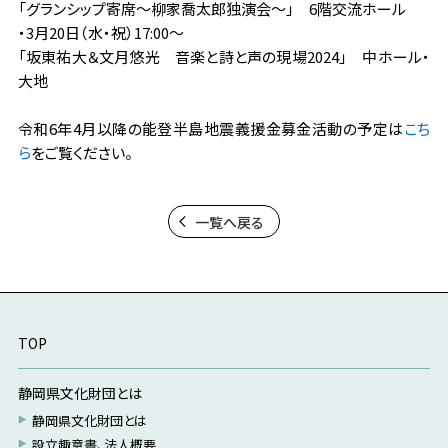
「グランシップ寄席～柳家喬太郎独演会～」 6階交流ホール
・3月20日（水・祝）17:00～
「坂東祐大＆文月悠光 音楽と詩と声の現場2024」 中ホール・
大地
令和6年4月以降の能登半島地震義援金募金活動の予定は
こち
ら
をご覧ください。
一覧へ戻る
TOP
静岡県文化財団とは
静岡県文化財団とは
設立趣意書、法人概要